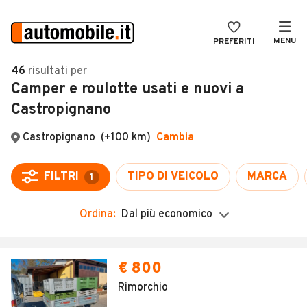
MENU
PREFERITI
CERCA
46
risultati
per
Camper e roulotte usati e nuovi a
VENDI
Auto
Castropignano
MAGAZINE
Auto usate
ACCEDI
Auto Km 0
Auto Nuove
Noleggio a lungo termine
Ordina:
Dal più economico
Auto d'epoca
Moto
€ 800
Camper
Rimorchio