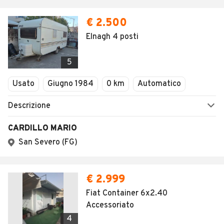
€ 2.500
Elnagh 4 posti
5
Usato
Giugno 1984
0 km
Automatico
Descrizione
CARDILLO MARIO
San Severo (FG)
€ 2.999
Fiat Container 6x2.40
Accessoriato
4