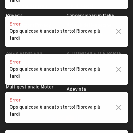
tardi
Condizioni generali
Tipi di veicoli
Privacy
Concessionari in Italia
Error
Impostazioni Privacy
Articoli del Magazine
Ops qualcosa è andato storto! Riprova più
Security
Valutazione auto
tardi
AREA BUSINESS
AUTOMOBILE.IT È PARTE
DI ADEVINTA
Error
Registrazione
Ops qualcosa è andato storto! Riprova più
concessionario
subito.it
tardi
Area Business
mobile.de
Multigestionale Motori
Adevinta
Error
Ops qualcosa è andato storto! Riprova più
SEGUICI
tardi