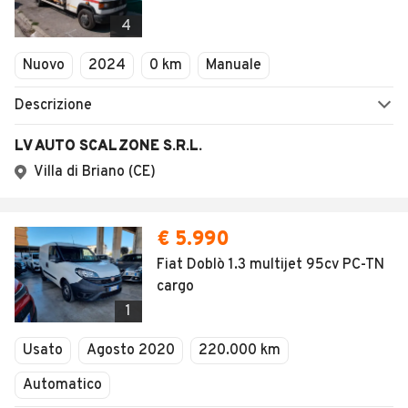
4
Nuovo
2024
0 km
Manuale
Descrizione
LV AUTO SCALZONE S.R.L.
Villa di Briano (CE)
€ 5.990
Fiat Doblò 1.3 multijet 95cv PC-TN
cargo
1
Usato
Agosto 2020
220.000 km
Automatico