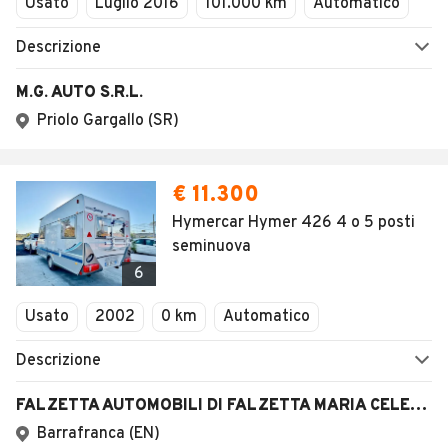
Usato
Luglio 2016
101.000 km
Automatico
Descrizione
M.G. AUTO S.R.L.
Priolo Gargallo (SR)
€ 11.300
Hymercar Hymer 426 4 o 5 posti
seminuova
6
Usato
2002
0 km
Automatico
Descrizione
FALZETTA AUTOMOBILI DI FALZETTA MARIA CELESTE
Barrafranca (EN)