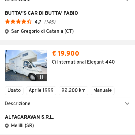
Descrizione
BUTTA''S CAR DI BUTTA' FABIO
4,7
(
145
)
San Gregorio di Catania (CT)
€ 19.900
Ci International Elegant 440
11
Usato
Aprile 1999
92.200 km
Manuale
Descrizione
ALFACARAVAN S.R.L.
Melilli (SR)