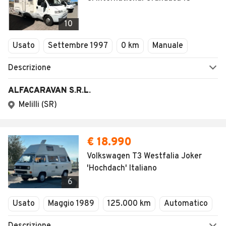
10
Usato
Settembre 1997
0 km
Manuale
Descrizione
ALFACARAVAN S.R.L.
Melilli (SR)
€ 18.990
Volkswagen T3 Westfalia Joker
'Hochdach' Italiano
6
Usato
Maggio 1989
125.000 km
Automatico