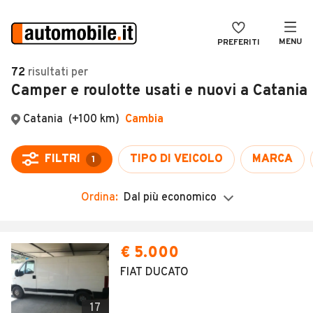
MENU
PREFERITI
CERCA
72
risultati
per
Camper e roulotte usati e nuovi a Catania
VENDI
Auto
MAGAZINE
Auto usate
ACCEDI
Auto Km 0
Auto Nuove
Ordina:
Dal più economico
Noleggio a lungo termine
Auto d'epoca
€ 5.000
Moto
FIAT DUCATO
Camper
17