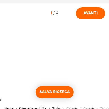
1
/
4
AVANTI
SALVA RICERCA
0
Home
Camper e roulotte
Sicilia
Catania
Catania
Camper