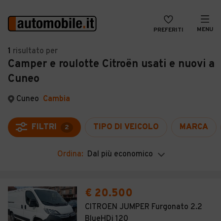
MENU
PREFERITI
CERCA
1
risultato
per
Camper e roulotte Citroën usati e nuovi a
VENDI
Auto
Cuneo
MAGAZINE
Auto usate
Cuneo
Cambia
ACCEDI
Auto Km 0
Auto Nuove
FILTRI
TIPO DI VEICOLO
MARCA
2
Noleggio a lungo termine
Ordina:
Dal più economico
Auto d'epoca
Moto
€ 20.500
Camper
CITROEN JUMPER Furgonato 2.2
BlueHDi 120