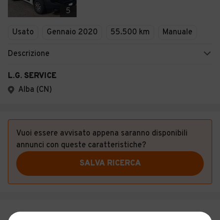
Veicoli Commerciali
5
Concessionari
Usato
Gennaio 2020
55.500 km
Manuale
Descrizione
L.G. SERVICE
Alba (CN)
Vuoi essere avvisato appena saranno disponibili
annunci con queste caratteristiche?
SALVA RICERCA