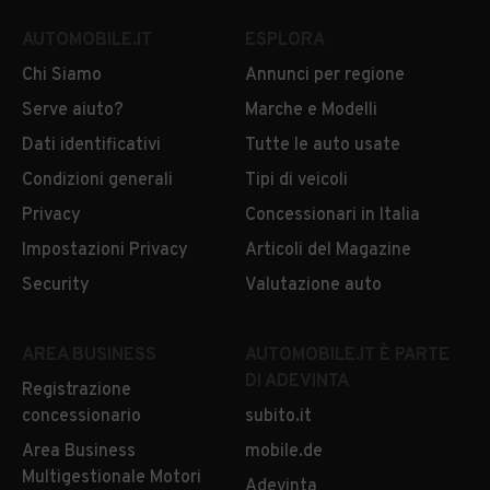
AUTOMOBILE.IT
ESPLORA
Chi Siamo
Annunci per regione
Serve aiuto?
Marche e Modelli
Dati identificativi
Tutte le auto usate
Condizioni generali
Tipi di veicoli
Privacy
Concessionari in Italia
Impostazioni Privacy
Articoli del Magazine
Security
Valutazione auto
AREA BUSINESS
AUTOMOBILE.IT È PARTE
DI ADEVINTA
Registrazione
concessionario
subito.it
Area Business
mobile.de
Multigestionale Motori
Adevinta