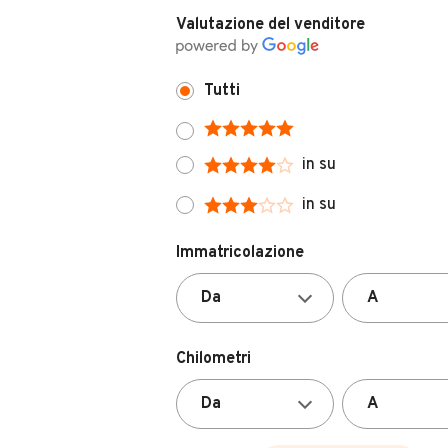
Tutti
in su
in su
Immatricolazione
Chilometri
ALTRI FILTRI