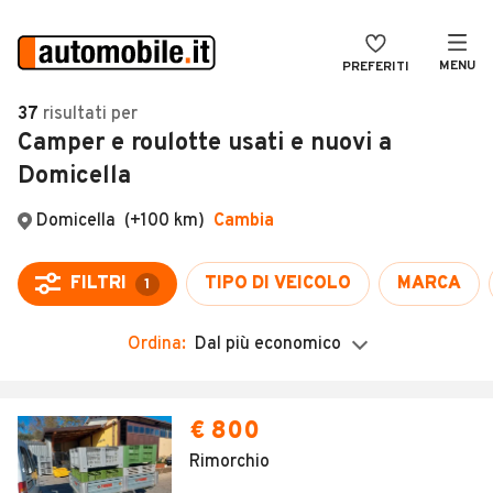
MENU
PREFERITI
CERCA
37
risultati
per
Camper e roulotte usati e nuovi a
VENDI
Auto
Domicella
MAGAZINE
Auto usate
Domicella
(+100 km)
Cambia
ACCEDI
Auto Km 0
Auto Nuove
FILTRI
TIPO DI VEICOLO
MARCA
1
Noleggio a lungo termine
Ordina:
Dal più economico
Auto d'epoca
Moto
Camper