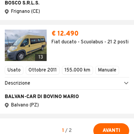
SEGUICI
Copyright © 2023 Marktplaats B.V. Tutti i diritti riservati.
Marktplaats B.V. - P.IVA 803.603.307.B.01