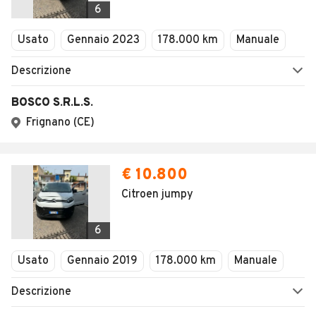
AUTOMOBILE.IT
ESPLORA
Chi Siamo
Annunci per regione
Serve aiuto?
Marche e Modelli
Dati identificativi
Tutte le auto usate
Condizioni generali
Tipi di veicoli
Privacy
Concessionari in Italia
Impostazioni Privacy
Articoli del Magazine
Security
Valutazione auto
AREA BUSINESS
AUTOMOBILE.IT È PARTE
DI ADEVINTA
Registrazione
concessionario
subito.it
Area Business
mobile.de
Multigestionale Motori
Adevinta