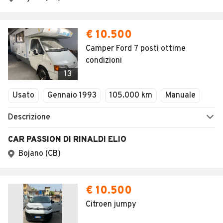
SALVA RICERCA
0
Home
Camper e roulotte
Campania
Avellino
Domicella