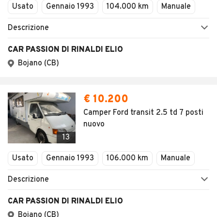
1
/
2
AVANTI