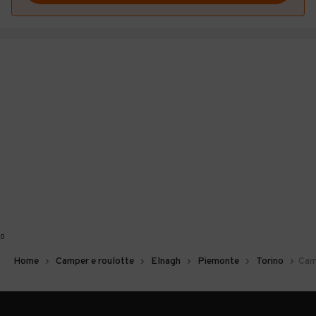
0
Home
Camper e roulotte
Elnagh
Piemonte
Torino
Camp