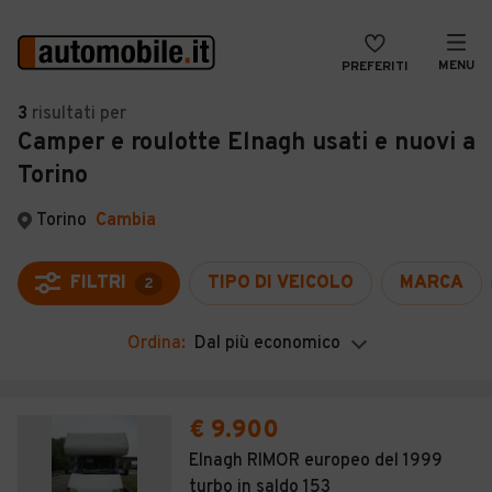
MENU
PREFERITI
CERCA
3
risultati
per
Camper e roulotte Elnagh usati e nuovi a
VENDI
Auto
Torino
MAGAZINE
Auto usate
Torino
Cambia
ACCEDI
Auto Km 0
Auto Nuove
FILTRI
TIPO DI VEICOLO
MARCA
2
Noleggio a lungo termine
Ordina:
Dal più economico
Auto d'epoca
Moto
€ 9.900
Camper
Elnagh RIMOR europeo del 1999
turbo in saldo 153