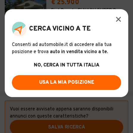
€ 25.900
Fiat Ducato ELNAGH SUPER D
30
CERCA VICINO A TE
Usato
Agosto 2005
75.000 km
Manuale
Consenti ad automobile.it di accedere alla tua
Descrizione
posizione e trova
auto in vendita vicino a te
.
CARS DI PROTA IMMACOLATA
NO, CERCA IN TUTTA ITALIA
4,9
(
135
)
USA LA MIA POSIZIONE
Torino (TO)
Vuoi essere avvisato appena saranno disponibili
annunci con queste caratteristiche?
SALVA RICERCA