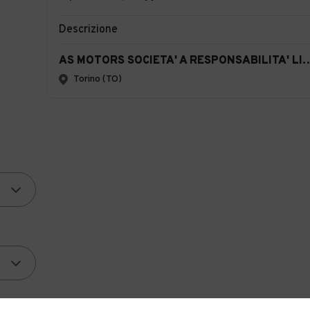
Descrizione
AS MOTORS SOCIETA' A RESPONSABILITA' 
Torino (TO)