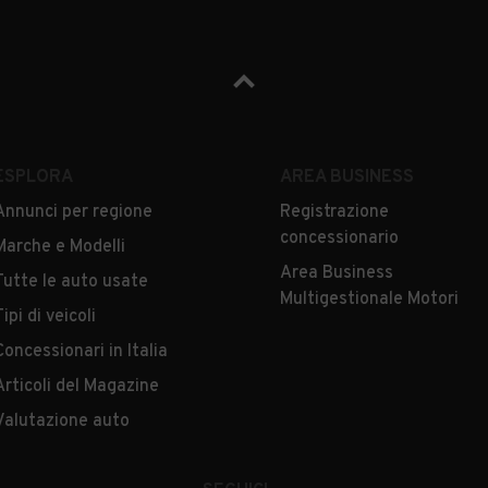
ESPLORA
AREA BUSINESS
Annunci per regione
Registrazione
concessionario
Marche e Modelli
Area Business
Tutte le auto usate
Multigestionale Motori
Tipi di veicoli
Concessionari in Italia
Articoli del Magazine
Valutazione auto