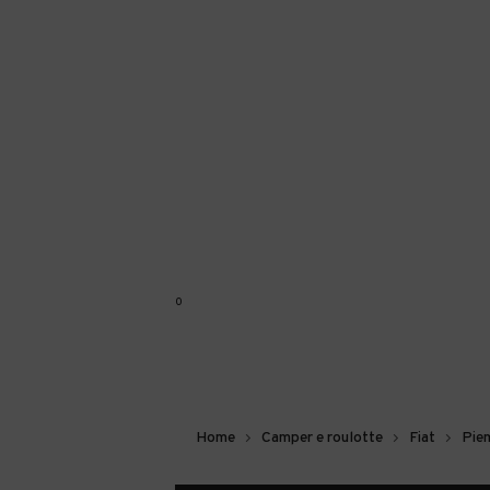
0
Home
Camper e roulotte
Fiat
Pie