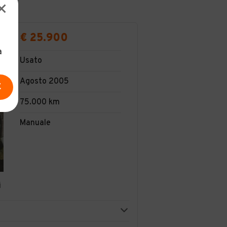
€ 25.900
a
Usato
Agosto 2005
E
75.000 km
Manuale
i