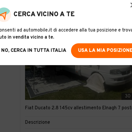
CERCA VICINO A TE
onsenti ad automobile.it di accedere alla tua posizione e trov
uto in vendita vicino a te
.
NO, CERCA IN TUTTA ITALIA
USA LA MIA POSIZION
30
Fiat Ducato 2.8 145cv allestimento Elnagh 7 post
Descrizione