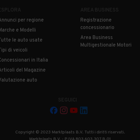
ESPLORA
AREA BUSINESS
Annunci per regione
Registrazione
concessionario
Marche e Modelli
Area Business
Tutte le auto usate
Multigestionale Motori
Tipi di veicoli
Concessionari in Italia
Articoli del Magazine
Valutazione auto
SEGUICI
Copyright © 2023 Marktplaats B.V. Tutti i diritti riservati.
Marktplaats B.V. - P.IVA 803.603.307.B.01