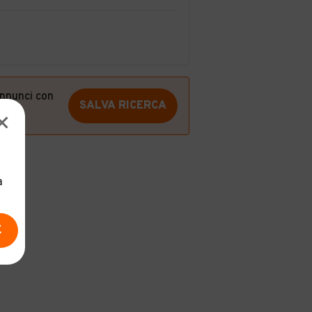
annunci con
SALVA RICERCA
a
E