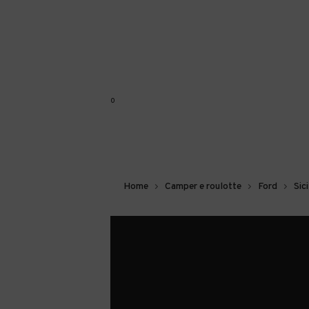
0
Home
Camper e roulotte
Ford
Sici