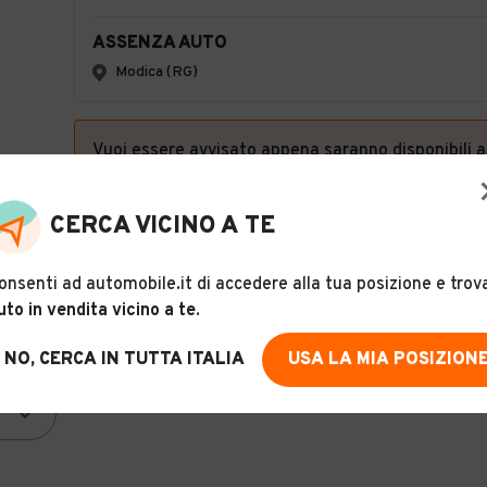
ASSENZA AUTO
Modica (RG)
Vuoi essere avvisato appena saranno disponibili 
queste caratteristiche?
CERCA VICINO A TE
onsenti ad automobile.it di accedere alla tua posizione e trov
uto in vendita vicino a te
.
NO, CERCA IN TUTTA ITALIA
USA LA MIA POSIZION