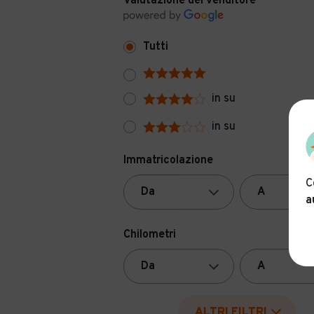
Valutazione del venditore
Tutti
in su
in su
Immatricolazione
C
a
Chilometri
ALTRI FILTRI