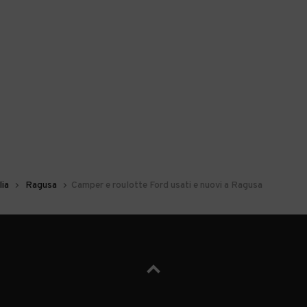
lia
Ragusa
Camper e roulotte Ford usati e nuovi a Ragusa