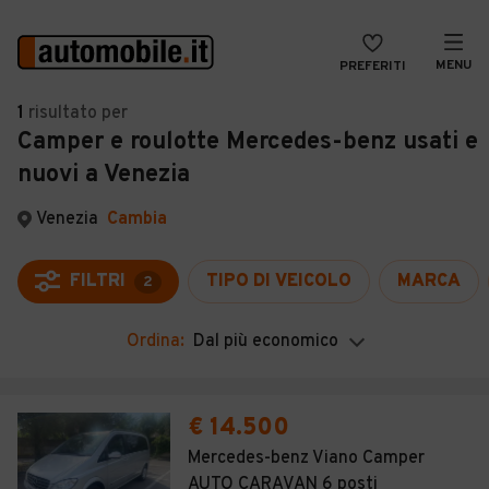
MENU
PREFERITI
CERCA
1
risultato
per
Camper e roulotte Mercedes-benz usati e
VENDI
Auto
nuovi a Venezia
MAGAZINE
Auto usate
Venezia
Cambia
ACCEDI
Auto Km 0
Auto Nuove
FILTRI
TIPO DI VEICOLO
MARCA
2
Noleggio a lungo termine
Ordina:
Dal più economico
Auto d'epoca
Moto
€ 14.500
Camper
Mercedes-benz Viano Camper
AUTO CARAVAN 6 posti