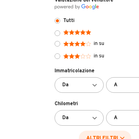
Valutazione del venditore
Tutti
in su
in su
Immatricolazione
Chilometri
ALTRI FILTRI