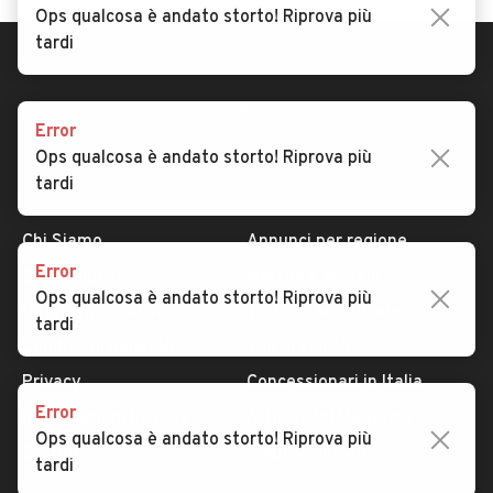
Ops qualcosa è andato storto! Riprova più
tardi
Error
Ops qualcosa è andato storto! Riprova più
tardi
AUTOMOBILE.IT
ESPLORA
Chi Siamo
Annunci per regione
Error
Serve aiuto?
Marche e Modelli
Ops qualcosa è andato storto! Riprova più
Dati identificativi
Tutte le auto usate
tardi
Condizioni generali
Tipi di veicoli
Privacy
Concessionari in Italia
Error
Impostazioni Privacy
Articoli del Magazine
Ops qualcosa è andato storto! Riprova più
Security
Valutazione auto
tardi