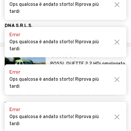
Usato
Gennaio 2004
269.000 km
Manuale
Ops qualcosa è andato storto! Riprova più
tardi
Descrizione
DNA S.R.L.S.
Osimo (AN)
Error
Ops qualcosa è andato storto! Riprova più
tardi
€ 19.800
POSSL DUETTE 2.2 HDi omologato
camper
Error
22
Ops qualcosa è andato storto! Riprova più
tardi
Usato
Marzo 2003
260.000 km
Manuale
Descrizione
Error
Ops qualcosa è andato storto! Riprova più
DNA OSIMO
tardi
Osimo (AN)