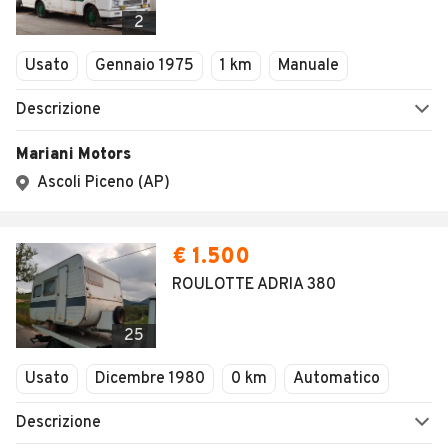
Veicoli Commerciali
2
Concessionari
Usato
Gennaio 1975
1 km
Manuale
Descrizione
Mariani Motors
Ascoli Piceno (AP)
€ 1.500
ROULOTTE ADRIA 380
25
Usato
Dicembre 1980
0 km
Automatico
Descrizione