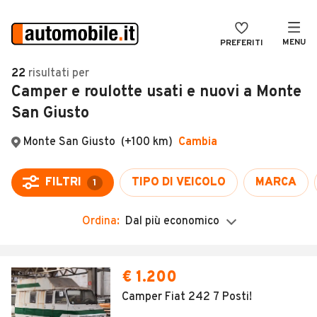
MENU
PREFERITI
CERCA
22
risultati
per
Camper e roulotte usati e nuovi a Monte
VENDI
Auto
San Giusto
MAGAZINE
Auto usate
ACCEDI
Auto Km 0
Auto Nuove
Noleggio a lungo termine
Ordina:
Dal più economico
Auto d'epoca
Moto
€ 1.200
Camper
Camper Fiat 242 7 Posti!