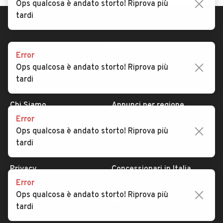
Ops qualcosa è andato storto! Riprova più
tardi
Error
Ops qualcosa è andato storto! Riprova più
tardi
AUTOMOBILE.IT
ESPLORA
Chi Siamo
Annunci per regione
Error
Serve aiuto?
Marche e Modelli
Ops qualcosa è andato storto! Riprova più
Dati identificativi
Tutte le auto usate
tardi
Condizioni generali
Tipi di veicoli
Privacy
Concessionari in Italia
Error
Impostazioni Privacy
Articoli del Magazine
Ops qualcosa è andato storto! Riprova più
Security
Valutazione auto
tardi