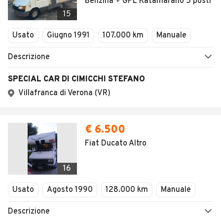
Benzina + GPL Katamarano 5 posti
15
Usato
Giugno 1991
107.000 km
Manuale
Descrizione
SPECIAL CAR DI CIMICCHI STEFANO
Villafranca di Verona (VR)
€ 6.500
Fiat Ducato Altro
16
Usato
Agosto 1990
128.000 km
Manuale
Descrizione