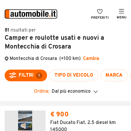
MENU
PREFERITI
CERCA
81
risultati
per
Camper e roulotte usati e nuovi a
VENDI
Auto
Montecchia di Crosara
MAGAZINE
Auto usate
ACCEDI
Auto Km 0
Auto Nuove
Noleggio a lungo termine
Ordina:
Dal più economico
Auto d'epoca
Moto
€ 900
Camper
Fiat Ducato Fiat. 2.5 diesel km
145000