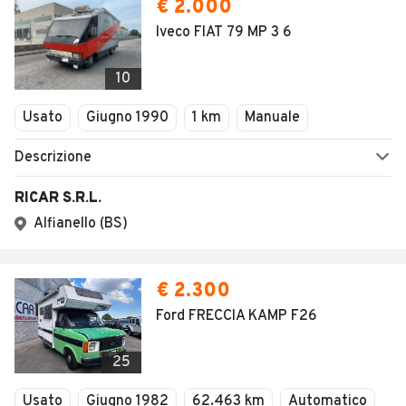
€ 2.000
Iveco FIAT 79 MP 3 6
10
Usato
Giugno 1990
1 km
Manuale
Descrizione
RICAR S.R.L.
Alfianello (BS)
€ 2.300
Ford FRECCIA KAMP F26
25
Usato
Giugno 1982
62.463 km
Automatico