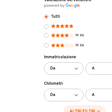
Tutti
in su
in su
Immatricolazione
Chilometri
ALTRI FILTRI