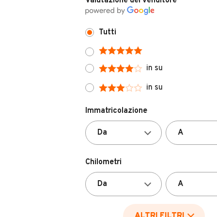
Valutazione del venditore
Tutti
in su
in su
Immatricolazione
Chilometri
ALTRI FILTRI