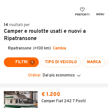
MENU
PREFERITI
CERCA
14
risultati
per
Camper e roulotte usati e nuovi a
VENDI
Auto
Ripatransone
MAGAZINE
Auto usate
Ripatransone
(+100 km)
Cambia
ACCEDI
Auto Km 0
Auto Nuove
FILTRI
TIPO DI VEICOLO
MARCA
1
Noleggio a lungo termine
Ordina:
Dal più economico
Auto d'epoca
Moto
Camper