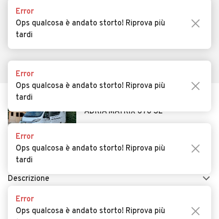
SALVA RICERCA
Error
Ops qualcosa è andato storto! Riprova più
0
tardi
Home
Camper e roulotte
Marche
Ascoli Piceno
Ripatran
Error
Ops qualcosa è andato storto! Riprova più
tardi
Error
AUTOMOBILE.IT
ESPLORA
Ops qualcosa è andato storto! Riprova più
Chi Siamo
Annunci per regione
tardi
Serve aiuto?
Marche e Modelli
Dati identificativi
Tutte le auto usate
Error
Condizioni generali
Tipi di veicoli
Ops qualcosa è andato storto! Riprova più