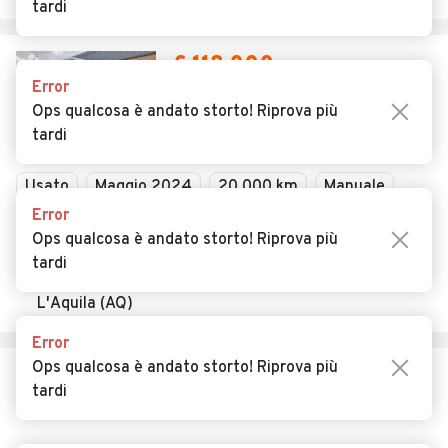
Privacy
Concessionari in Italia
tardi
Impostazioni Privacy
Articoli del Magazine
Security
Valutazione auto
Error
Ops qualcosa è andato storto! Riprova più
AREA BUSINESS
AUTOMOBILE.IT È PARTE
tardi
DI ADEVINTA
Registrazione
concessionario
subito.it
Error
Area Business
mobile.de
Ops qualcosa è andato storto! Riprova più
Multigestionale Motori
Adevinta
tardi
SEGUICI
Error
Ops qualcosa è andato storto! Riprova più
tardi
Copyright © 2023 Marktplaats B.V. Tutti i diritti riservati.
Marktplaats B.V. - P.IVA 803.603.307.B.01