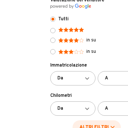
Tutti
in su
in su
Immatricolazione
Chilometri
ALTRI FILTRI