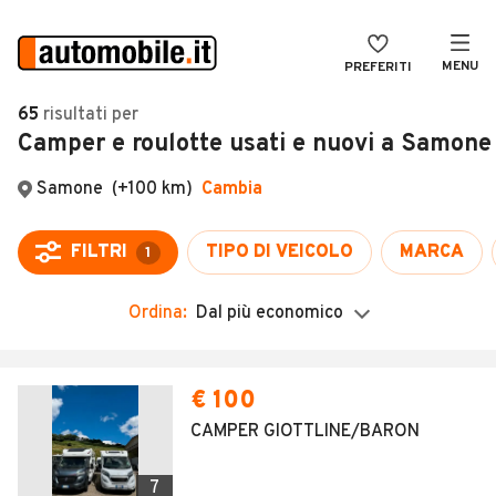
MENU
PREFERITI
CERCA
65
risultati
per
Camper e roulotte usati e nuovi a Samone
VENDI
Auto
MAGAZINE
Auto usate
ACCEDI
Auto Km 0
Auto Nuove
Ordina:
Dal più economico
Noleggio a lungo termine
Auto d'epoca
€ 100
Moto
CAMPER GIOTTLINE/BARON
Camper
7