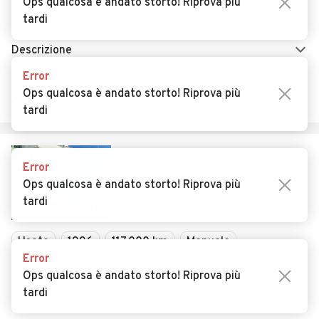
Ops qualcosa è andato storto! Riprova più
Usato
Giugno 1990
148.000 km
Manuale
tardi
Descrizione
Error
MINARDI ANDREA
Ops qualcosa è andato storto! Riprova più
Castel Guelfo di Bologna (BO)
tardi
€ 9.000
Error
Autoroller con servosterzo e
Ops qualcosa è andato storto! Riprova più
manzardato !
tardi
17
Usato
1996
117.000 km
Manuale
Error
Descrizione
Ops qualcosa è andato storto! Riprova più
tardi
Jaselli Motors Broker