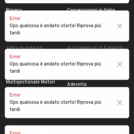
Condizioni generali
Tipi di veicoli
Privacy
Concessionari in Italia
Error
Impostazioni Privacy
Articoli del Magazine
Ops qualcosa è andato storto! Riprova più
Security
Valutazione auto
tardi
AREA BUSINESS
AUTOMOBILE.IT È PARTE
DI ADEVINTA
Error
Registrazione
Ops qualcosa è andato storto! Riprova più
concessionario
subito.it
tardi
Area Business
mobile.de
Multigestionale Motori
Adevinta
Error
Ops qualcosa è andato storto! Riprova più
SEGUICI
tardi
Error