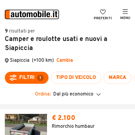
MENU
PREFERITI
CERCA
9
risultati
per
Camper e roulotte usati e nuovi a
VENDI
Auto
Siapiccia
MAGAZINE
Auto usate
Siapiccia
(+100 km)
Cambia
ACCEDI
Auto Km 0
Auto Nuove
FILTRI
TIPO DI VEICOLO
MARCA
1
Noleggio a lungo termine
Ordina:
Dal più economico
Auto d'epoca
Moto
€ 2.100
Camper
Rimorchio humbaur