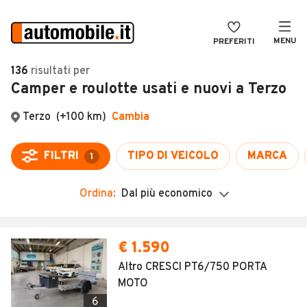
MENU
PREFERITI
CERCA
136
risultati
per
Camper e roulotte usati e nuovi a Terzo
VENDI
Auto
MAGAZINE
Auto usate
Terzo
(+100 km)
Cambia
ACCEDI
Auto Km 0
FILTRI
TIPO DI VEICOLO
MARCA
1
Auto Nuove
Ordina:
Dal più economico
Noleggio a lungo termine
Auto d'epoca
Moto
Camper