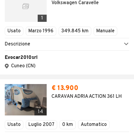
SALVA RICERCA
0
Home
Camper e roulotte
Piemonte
Alessandria
Terzo