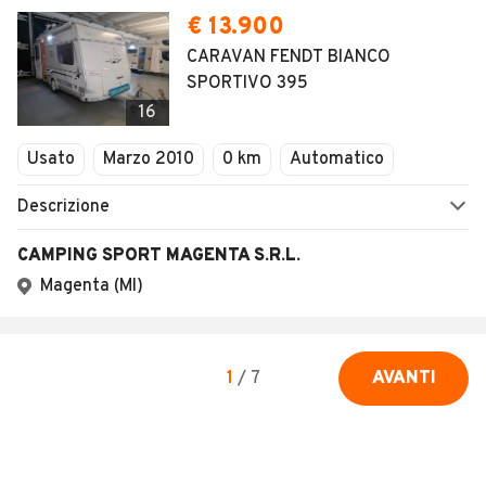
SEGUICI
Copyright © 2023 Marktplaats B.V. Tutti i diritti riservati.
Marktplaats B.V. - P.IVA 803.603.307.B.01