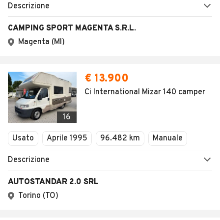
AUTOMOBILE.IT
ESPLORA
Chi Siamo
Annunci per regione
Serve aiuto?
Marche e Modelli
Dati identificativi
Tutte le auto usate
Condizioni generali
Tipi di veicoli
Privacy
Concessionari in Italia
Impostazioni Privacy
Articoli del Magazine
Security
Valutazione auto
AREA BUSINESS
AUTOMOBILE.IT È PARTE
DI ADEVINTA
Registrazione
concessionario
subito.it
Area Business
mobile.de
Multigestionale Motori
Adevinta