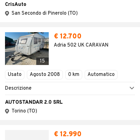
1
/
7
AVANTI