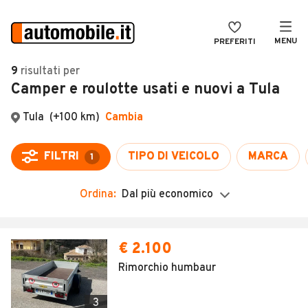
MENU
PREFERITI
CERCA
9
risultati
per
Camper e roulotte usati e nuovi a Tula
VENDI
Auto
MAGAZINE
Auto usate
Tula
(+100 km)
Cambia
ACCEDI
Auto Km 0
FILTRI
TIPO DI VEICOLO
MARCA
1
Auto Nuove
Ordina:
Dal più economico
Noleggio a lungo termine
Auto d'epoca
€ 2.100
Moto
Rimorchio humbaur
Camper
3