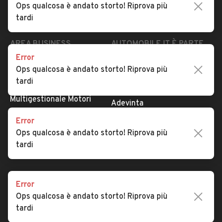
Ops qualcosa è andato storto! Riprova più
Security
Valutazione auto
tardi
AREA BUSINESS
AUTOMOBILE.IT È PARTE
DI ADEVINTA
Error
Registrazione
Ops qualcosa è andato storto! Riprova più
concessionario
subito.it
tardi
Area Business
mobile.de
Multigestionale Motori
Adevinta
Error
Ops qualcosa è andato storto! Riprova più
SEGUICI
tardi
Error
Copyright © 2023 Marktplaats B.V. Tutti i diritti riservati.
Ops qualcosa è andato storto! Riprova più
Marktplaats B.V. - P.IVA 803.603.307.B.01
tardi