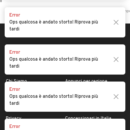
0
Home
Camper e roulotte
Sardegna
Sassari
Tula
Camper
Error
Ops qualcosa è andato storto! Riprova più
tardi
Error
Ops qualcosa è andato storto! Riprova più
tardi
AUTOMOBILE.IT
ESPLORA
Chi Siamo
Annunci per regione
Error
Serve aiuto?
Marche e Modelli
Ops qualcosa è andato storto! Riprova più
Dati identificativi
Tutte le auto usate
tardi
Condizioni generali
Tipi di veicoli
Privacy
Concessionari in Italia
Error
Impostazioni Privacy
Articoli del Magazine