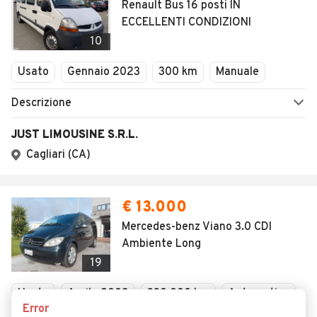
Renault Bus 16 posti IN
ECCELLENTI CONDIZIONI
10
Usato
Gennaio 2023
300 km
Manuale
Descrizione
JUST LIMOUSINE S.R.L.
Cagliari (CA)
€ 13.000
Mercedes-benz Viano 3.0 CDI
Ambiente Long
19
Usato
Aprile 2008
330.000 km
Automatico
Error