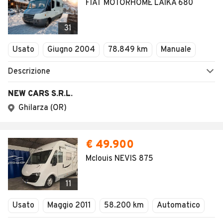
FIAT MOTORHOME LAIKA 680
31
Usato
Giugno 2004
78.849 km
Manuale
Descrizione
NEW CARS S.R.L.
Ghilarza (OR)
€ 49.900
Mclouis NEVIS 875
11
Usato
Maggio 2011
58.200 km
Automatico