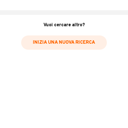
condizioni cassa ifor williams pronto per essere usato
gomme nuove tagliandato 180.000km portata 14
quintali
Vuoi cercare altro?
INFORMAZIONI VEICOLO
INIZIA UNA NUOVA RICERCA
Marca
Iveco
Immatricolazione
1987
Chilometri
180.000
Tipologia
Altro