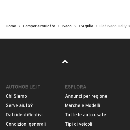
Cambio
VEDI TUTTI
Cambio manuale
Home
Camper e roulotte
Iveco
L'Aquila
Fiat Iveco Daily 
Colore
VENDITORE
Beige
SUPERCAR S.R.L.S.
Iscritto da 3 anni
VIA TIBURTINA VALERIA KM 69,00, SNC, 67061,
AUTOMOBILE.IT
ESPLORA
CARSOLI, L'aquila
Chi Siamo
Annunci per regione
Serve aiuto?
Marche e Modelli
MOSTRA NUMERO
Dati identificativi
Tutte le auto usate
Condizioni generali
Tipi di veicoli
CONTATTA IL VENDITORE