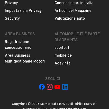
Privacy
Concessionari in Italia
Il veicolo è ancora disponibile?
Impostazioni Privacy
Articoli del Magazine
Il prezzo è trattabile?
Security
Valutazione auto
Offrite finanziamenti?
Accettate permute?
AREA BUSINESS
AUTOMOBILE.IT È PARTE
DI ADEVINTA
È possibile vedere più foto?
Registrazione
concessionario
subito.it
Quali sono le condizioni della garanzia?
Area Business
mobile.de
Multigestionale Motori
Adevinta
SEGUICI
Il tuo nome:
Copyright © 2023 Marktplaats B.V. Tutti i diritti riservati.