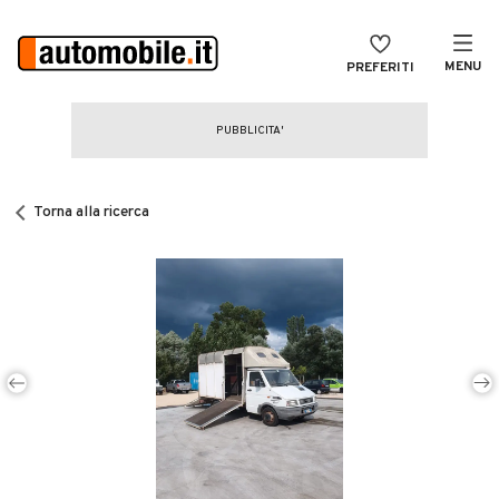
MENU
PREFERITI
CERCA
VENDI
Auto
MAGAZINE
Auto usate
Torna alla ricerca
ACCEDI
Auto Km 0
Auto Nuove
Noleggio a lungo termine
Auto d'epoca
Moto
Camper