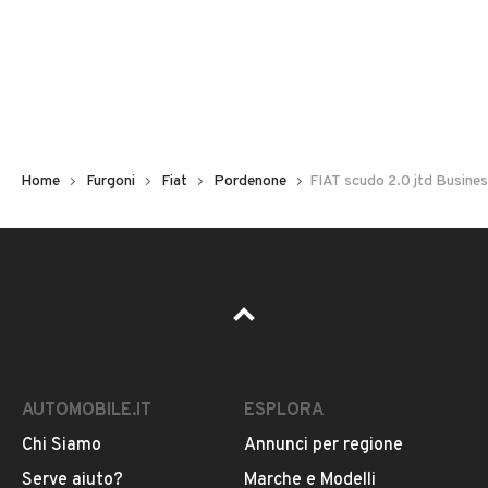
Immatricolazione
2003
Chilometri
249.000
Home
Furgoni
Fiat
Pordenone
FIAT scudo 2.0 jtd Busine
Carburante
Diesel
Potenza
VEDI TUTTI
69 kW (93 CV)
AUTOMOBILE.IT
ESPLORA
Tipologia
VENDITORE
Altro
Chi Siamo
Annunci per regione
Serve aiuto?
Marche e Modelli
Autoalex