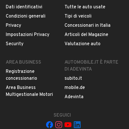
Usato / Nuovo
Dati identificativi
Tutte le auto usate
Iscritto da più di 4 anni
Usato
Condizioni generali
Tipi di veicoli
Valutazione del venditore
Privacy
Concessionari in Italia
Colore
Scopri cosa dicono gli utenti di questo venditore e la
Impostazioni Privacy
Articoli del Magazine
Bianco
sua votazione media.
Security
Valutazione auto
Metalizzato
LEGGI LE RECENSIONI
Sì
AREA BUSINESS
AUTOMOBILE.IT È PARTE
DI ADEVINTA
Registrazione
VIA TURRIDETTA 13/A, 33072, Casarsa Della Delizia,
Cilindrata
concessionario
subito.it
Pordenone
1997
Area Business
mobile.de
Multigestionale Motori
MOSTRA NUMERO
Adevinta
Altro
Notifiche chiamate attive
IVA deducibile
Questo venditore
riceverà un’e-mail di notifica
SEGUICI
per
ogni chiamata ricevuta.