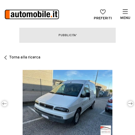
MENU
PREFERITI
CERCA
VENDI
Auto
MAGAZINE
Auto usate
Torna alla ricerca
ACCEDI
Auto Km 0
Auto Nuove
Noleggio a lungo termine
Auto d'epoca
Moto
Camper