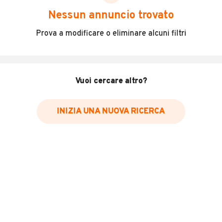
DESCRIZIONE
Nessun annuncio trovato
Autocarro in buone condizioni generali, usato unico
Prova a modificare o eliminare alcuni filtri
propietario.
Versione 2.0 94 cv diesel cambio manuale.
Vuoi cercare altro?
Prezzo 4000 + IVA.
Per ulteriori informazioni o per fissare un appuntamento
INIZIA UNA NUOVA RICERCA
per la visione del autocarro contattare al
MOSTRA NUMERO
.
LEGGI TUTTO
INFORMAZIONI VEICOLO
Marca
Fiat