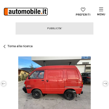
MENU
PREFERITI
CERCA
VENDI
Auto
MAGAZINE
Auto usate
Torna alla ricerca
ACCEDI
Auto Km 0
Auto Nuove
Noleggio a lungo termine
Auto d'epoca
Moto
Camper