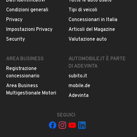
Dati identificativi
Tutte le auto usate
Lun. 08:00 / 19:00
Condizioni generali
Tipi di veicoli
MOSTRA NUMERO
Privacy
Concessionari in Italia
Impostazioni Privacy
Articoli del Magazine
CONTATTA IL VENDITORE
Security
Valutazione auto
Il veicolo è ancora disponibile?
AREA BUSINESS
AUTOMOBILE.IT È PARTE
Il prezzo è trattabile?
DI ADEVINTA
Registrazione
Offrite finanziamenti?
concessionario
subito.it
Accettate permute?
Area Business
mobile.de
È possibile vedere più foto?
Multigestionale Motori
Adevinta
Quali sono le condizioni della garanzia?
SEGUICI