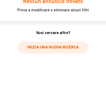
Nessun annuncio trovato
Porter 4x4 ottime condizioni!
Prova a modificare o eliminare alcuni filtri
4x4 inseribile, tenuto molto bene, carrozzeria
meccanica e interni , tutto perfetto, ottimo mezzo da
lavoro o usi ludico!
Revisione e gomme appena fatte!
Vuoi cercare altro?
Pronta consegna
INIZIA UNA NUOVA RICERCA
INFORMAZIONI VEICOLO
Marca
Piaggio
Immatricolazione
2006
Chilometri