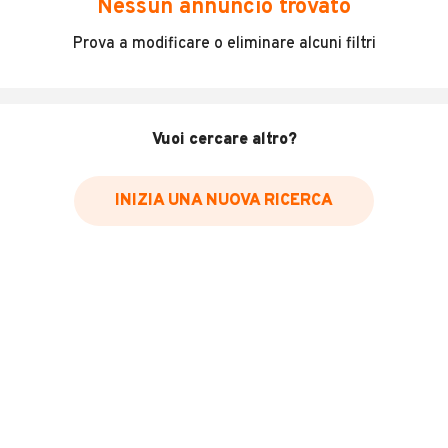
Nessun annuncio trovato
Scooter perfetto pari al nuovo , condizioni da concorso
Prova a modificare o eliminare alcuni filtri
Sandro
MOSTRA NUMERO
.0762248 mail
MANDA UNA MAIL
Vuoi cercare altro?
INFORMAZIONI VEICOLO
Marca
INIZIA UNA NUOVA RICERCA
Malaguti
Chilometri
6.900
Immatricolazione
2011
Cambio