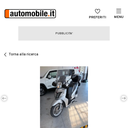
MENU
PREFERITI
CERCA
VENDI
Auto
MAGAZINE
Auto usate
Torna alla ricerca
ACCEDI
Auto Km 0
Auto Nuove
Noleggio a lungo termine
Auto d'epoca
Moto
Camper