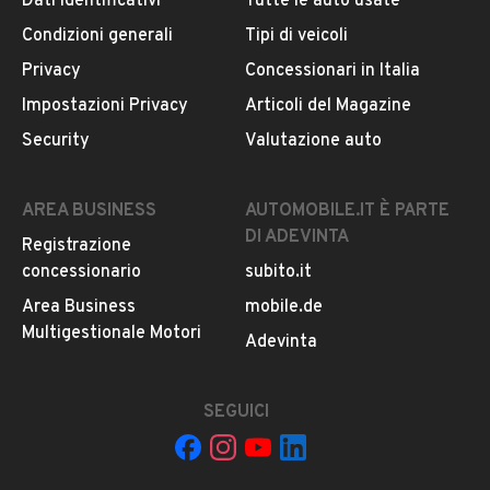
Dati identificativi
Tutte le auto usate
Notifiche chiamate attive
Condizioni generali
Tipi di veicoli
Questo venditore
riceverà un’e-mail di notifica
per
Privacy
Concessionari in Italia
ogni chiamata ricevuta.
Impostazioni Privacy
Articoli del Magazine
Security
Valutazione auto
CONTATTA IL VENDITORE
AREA BUSINESS
AUTOMOBILE.IT È PARTE
Il veicolo è ancora disponibile?
DI ADEVINTA
Registrazione
Il prezzo è trattabile?
concessionario
subito.it
Offrite finanziamenti?
Area Business
mobile.de
Accettate permute?
Multigestionale Motori
Adevinta
È possibile vedere più foto?
Quali sono le condizioni della garanzia?
SEGUICI