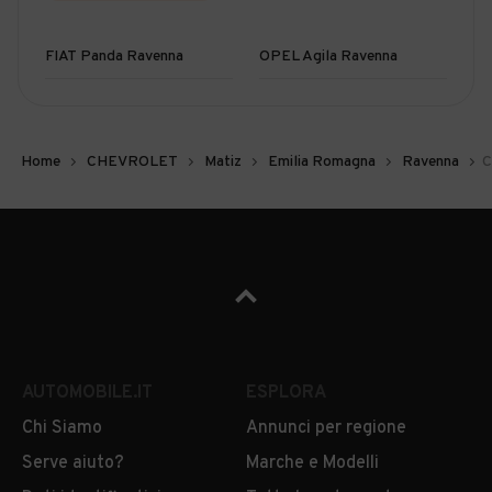
FIAT Panda Ravenna
OPEL Agila Ravenna
Home
CHEVROLET
Matiz
Emilia Romagna
Ravenna
C
AUTOMOBILE.IT
ESPLORA
Chi Siamo
Annunci per regione
Serve aiuto?
Marche e Modelli