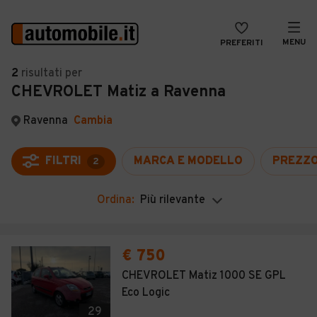
MENU
PREFERITI
CERCA
2
risultati
per
CHEVROLET Matiz a Ravenna
VENDI
Auto
MAGAZINE
Auto usate
Ravenna
Cambia
ACCEDI
Auto Km 0
FILTRI
MARCA E MODELLO
PREZZ
2
Auto Nuove
Ordina:
Più rilevante
Noleggio a lungo termine
Auto d'epoca
€ 750
Moto
CHEVROLET Matiz 1000 SE GPL
Eco Logic
Camper
29