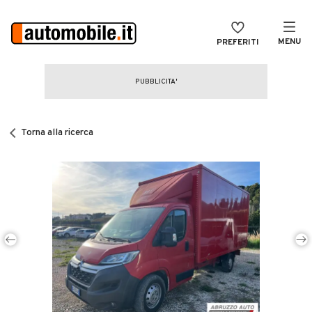
MENU
PREFERITI
CERCA
VENDI
Auto
MAGAZINE
Auto usate
Torna alla ricerca
ACCEDI
Auto Km 0
Auto Nuove
Noleggio a lungo termine
Auto d'epoca
Moto
Camper