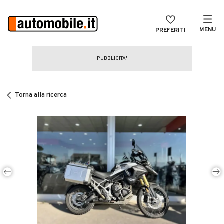
MENU
PREFERITI
CERCA
VENDI
Auto
MAGAZINE
Auto usate
Torna alla ricerca
ACCEDI
Auto Km 0
Auto Nuove
Noleggio a lungo termine
Auto d'epoca
Moto
Camper