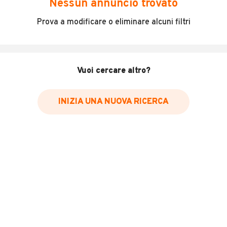
Nessun annuncio trovato
Moto in perfette condizioni, tagliandata.
Prova a modificare o eliminare alcuni filtri
-Garanzia casamadre 2 anni
-Passaggio di proprietà a carico dell’acquirente
-Si valutano permute
Vuoi cercare altro?
-Possibilità di finanziamento
ACCESSORI:
INIZIA UNA NUOVA RICERCA
-Borse laterali in alluminio
-Manopole riscaldate
LEGGI TUTTO
INFORMAZIONI VEICOLO
Marca
Triumph