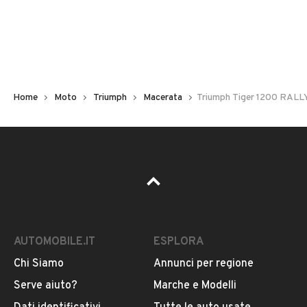
Chilometri
5.273
Immatricolazione
2023
Home
Moto
Triumph
Macerata
Triumph Tiger 1200 RAL
Cambio
Cambio automatico
Carburante
VEDI TUTTI
Benzina
AUTOMOBILE.IT
ESPLORA
Cilindrata
VENDITORE
1160
Chi Siamo
Annunci per regione
Serve aiuto?
Marche e Modelli
MOTO RACING S.R.L.
Tipologia