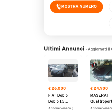
MOSTRA NUMERO
Ultimi Annunci
- Aggiornati il
€ 26.000
€ 24.900
FIAT Doblo
MASERATI
Doblò 1.5
Quattropor
BlueHdi 100 CV
4.2 V8
Annone Veneto (VE)