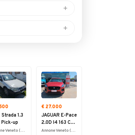
Installazione Sistema di
navigazione
Consegna a domicilio
Vendita per telefono
Assicurazioni
Sanificazione interni
.500
€ 27.000
 Strada 1.3
JAGUAR E-Pace
 Pick-up
2.0D I4 163 CV
AWD Auto R-
Annone Veneto (VE)
Annone Veneto (VE)