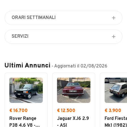
Veicoli Commerciali
Concessionari
ORARI SETTIMANALI
Lunedì
08:00 / 19:00
SERVIZI
Martedì
Carrozzeria
08:00 / 19:00
Tappezzeria
Mercoledì
Verniciatura e rivestimenti plastici
Ultimi Annunci
08:00 / 19:00
- Aggiornati il
02/08/2026
Servizio di verniciatura
Giovedì
08:00 / 19:00
Gommista
Venerdì
Autolavaggio
08:00 / 19:00
Sanificazione interni
Sabato
Carenatura / Riparazioni
€ 16.700
€ 12.500
€ 3.900
08:00 / 19:00
Consegna a domicilio
Rover Range
Jaguar XJ6 2.9
Ford Fiest
Domenica
P38 4.6 V8 -
- ASI
Mk1 (1982)