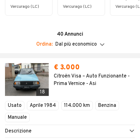
Soccorso stradale
Chiuso
Condizioni da
- Targhe
Vercurago (LC)
Vercurago (LC)
Vercurago (L
Vendita per telefono
Collezione
Originali
40
Annunci
Ordina:
Dal più economico
€ 3.000
Citroën Visa – Auto Funzionante -
Prima Vernice - Asi
18
Usato
Aprile 1984
114.000 km
Benzina
Manuale
Descrizione