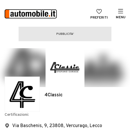
MENU
PREFERITI
CERCA
VENDI
Auto
MAGAZINE
Auto usate
ACCEDI
Auto Km 0
Auto Nuove
Noleggio a lungo termine
4Classic
Auto d'epoca
Moto
Certificazioni:
Camper
Via Baschenis, 9, 23808, Vercurago, Lecco