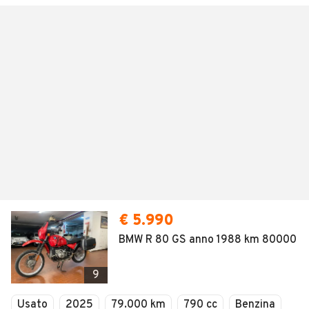
€ 5.990
BMW R 80 GS anno 1988 km 80000
9
Usato
2025
79.000 km
790 cc
Benzina