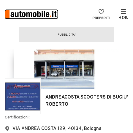
MENU
PREFERITI
CERCA
VENDI
Auto
MAGAZINE
Auto usate
ACCEDI
Auto Km 0
Auto Nuove
Noleggio a lungo termine
ANDREACOSTA SCOOTERS DI BUGIU'
Auto d'epoca
ROBERTO
Moto
Certificazioni:
Camper
VIA ANDREA COSTA 129, 40134, Bologna