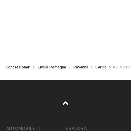
Concessionari
Emilia Romagna
Ravenna
Cervia
AP MOTO
AUTOMOBILE.IT
ESPLORA