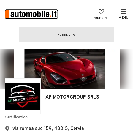
MENU
PREFERITI
CERCA
VENDI
Auto
MAGAZINE
Auto usate
ACCEDI
Auto Km 0
Auto Nuove
Noleggio a lungo termine
AP MOTORGROUP SRLS
Auto d'epoca
Moto
Certificazioni:
Camper
via romea sud 159, 48015, Cervia