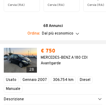
09:00 - 13:00 / 15:30 - 18:00
Turbo 120 CV
5p. Met.Ec. Gold
n-tec
Cervia (RA)
Cervia (RA)
Cervia (RA)
GPL Prog.
68
Annunci
Ordina:
Dal più economico
€ 750
MERCEDES-BENZ A 180 CDI
Avantgarde
28
Usato
Gennaio 2007
306.754 km
Diesel
Manuale
Descrizione