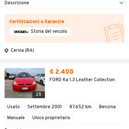
Descrizione
Certificazioni e Garanzie
Storia del veicolo
Cervia (RA)
€ 2.400
FORD Ka 1.3 Leather Collection
28
Usato
Settembre 2001
87.652 km
Benzina
Manuale
Unico proprietario