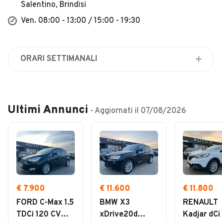
Veicoli Commerciali
Salentino, Brindisi
Ven. 08:00 - 13:00 / 15:00 - 19:30
Concessionari
ORARI SETTIMANALI
Lunedì
08:00 - 13:00 / 15:00 - 19:30
Martedì
Ultimi Annunci
- Aggiornati il
07/08/2026
08:00 - 13:00 / 15:00 - 19:30
Mercoledì
08:00 - 13:00 / 15:00 - 19:30
Giovedì
08:00 - 13:00 / 15:00 - 19:30
Venerdì
€ 7.900
€ 11.600
€ 11.800
08:00 - 13:00 / 15:00 - 19:30
FORD C-Max 1.5
BMW X3
RENAULT
Sabato
TDCi 120 CV
xDrive20d
Kadjar dCi