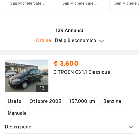
08:00 - 13:00 / 15:00 - 19:30
S&S Titanium
Futura
110 CV En
San Michele Salentino (BR)
San Michele Salentino (BR)
Intens
Domenica
09:00 - 12:30
139
Annunci
Ordina:
Dal più economico
€ 3.600
CITROEN C3 1.1 Classique
13
Usato
Ottobre 2005
157.000 km
Benzina
Manuale
Descrizione