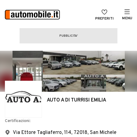
MENU
PREFERITI
CERCA
VENDI
Auto
MAGAZINE
Auto usate
ACCEDI
Auto Km 0
Auto Nuove
Noleggio a lungo termine
AUTO A DI TURRISI EMILIA
Auto d'epoca
Moto
Certificazioni:
Camper
Via Ettore Tagliaferro, 114, 72018, San Michele