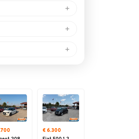
per opera di Giovanni
ndita a Patrica (Fr).
Autolavaggio
Soccorso stradale
Officina
3.700
€ 6.300