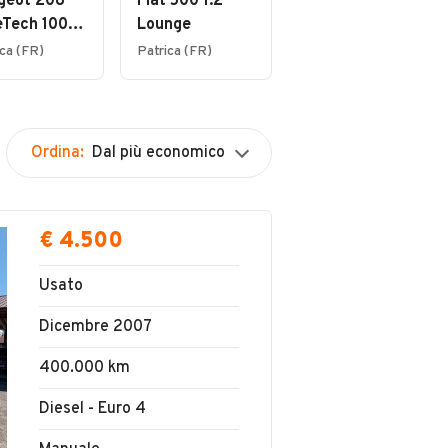
geot 208
Fiat 500 1.2
eTech 100
Lounge
p&Start
ica (FR)
Patrica (FR)
8 5 porte
Ordina:
Dal più economico
€ 4.500
Usato
Dicembre 2007
400.000 km
Diesel - Euro 4