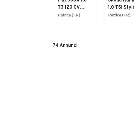
Fiat 500X 1.0
Skoda Kam
T3 120 CV
1.0 TSI Styl
Business
Patrica (FR)
Patrica (FR)
74
Annunci