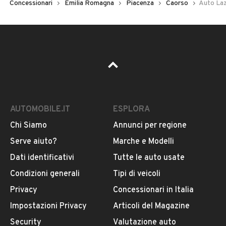
Concessionari
Emilia Romagna
Piacenza
Caorso
Auto Laz
AUTOMOBILE.IT
ESPLORA
Chi Siamo
Annunci per regione
Serve aiuto?
Marche e Modelli
Dati identificativi
Tutte le auto usate
Condizioni generali
Tipi di veicoli
Privacy
Concessionari in Italia
Impostazioni Privacy
Articoli del Magazine
Security
Valutazione auto