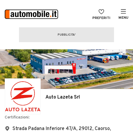
MENU
PREFERITI
CERCA
VENDI
Auto
MAGAZINE
Auto usate
ACCEDI
Auto Km 0
Auto Nuove
Noleggio a lungo termine
Auto Lazeta Srl
Auto d'epoca
Moto
Certificazioni:
Camper
Strada Padana Inferiore 47/A, 29012, Caorso,