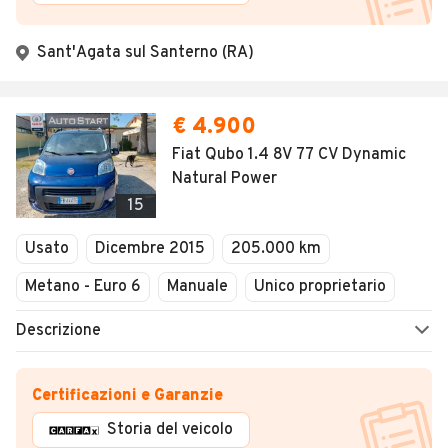
Sant'Agata sul Santerno (RA)
€ 4.900
Fiat Qubo 1.4 8V 77 CV Dynamic
Natural Power
15
Usato
Dicembre 2015
205.000 km
Metano - Euro 6
Manuale
Unico proprietario
Descrizione
Certificazioni e Garanzie
Storia del veicolo