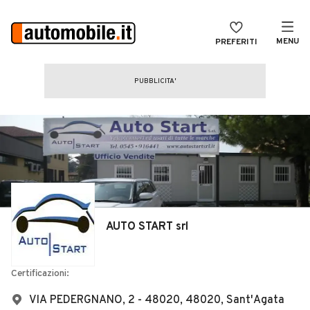
MENU
PREFERITI
CERCA
VENDI
Auto
MAGAZINE
Auto usate
ACCEDI
Auto Km 0
Auto Nuove
Noleggio a lungo termine
AUTO START srl
Auto d'epoca
Moto
Certificazioni:
Camper
VIA PEDERGNANO, 2 - 48020, 48020, Sant'Agata