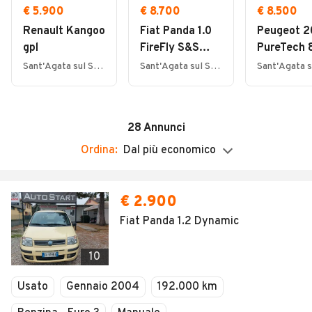
Sabato
€ 5.900
€ 8.700
€ 8.500
Chiuso
Renault Kangoo
Fiat Panda 1.0
Peugeot 2
Domenica
gpl
FireFly S&S
PureTech 
Chiuso
Hybrid
porte Allu
Sant'Agata sul Santerno (RA)
Sant'Agata sul Santerno (RA)
28
Annunci
Ordina:
Dal più economico
€ 2.900
Fiat Panda 1.2 Dynamic
10
Usato
Gennaio 2004
192.000 km