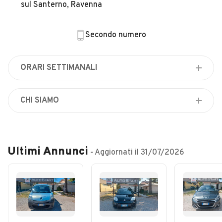
Veicoli Commerciali
sul Santerno, Ravenna
Concessionari
Secondo numero
ORARI SETTIMANALI
Lunedì
Chiuso
CHI SIAMO
Martedì
VENDITA E ACQUISTO AUTO NUOVE E USATE
Chiuso
Mercoledì
Ultimi Annunci
Chiuso
- Aggiornati il
31/07/2026
Giovedì
Chiuso
Venerdì
Chiuso