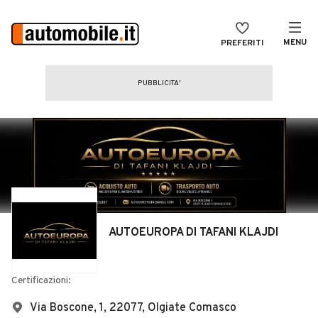
MENU
PREFERITI
CERCA
VENDI
Auto
MAGAZINE
Auto usate
ACCEDI
Auto Km 0
Auto Nuove
Noleggio a lungo termine
AUTOEUROPA DI TAFANI KLAJDI
Auto d'epoca
Moto
Certificazioni:
Camper
Via Boscone, 1, 22077, Olgiate Comasco