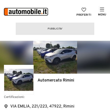
MENU
PREFERITI
CERCA
VENDI
Auto
MAGAZINE
Auto usate
ACCEDI
Auto Km 0
Auto Nuove
Noleggio a lungo termine
Automercato Rimini
Auto d'epoca
Moto
Certificazioni:
Camper
VIA EMILIA, 221/223, 47922, Rimini