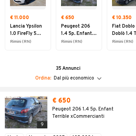
09:00 - 12:30
Domenica
Chiuso
€ 11.000
€ 650
€ 10.350
Lancia Ypsilon
Peugeot 206
Fiat Doblo
1.0 FireFly 5
1.4 5p. Enfant
Doblò 1.4 
porte S&S
Terrible
N.Power C
Rimini (RN)
Rimini (RN)
Rimini (RN)
Hybrid Ecochic
xCommercianti
Maxi Lami
Silver
SX Allestit
35
Annunci
Ordina:
Dal più economico
€ 650
Peugeot 206 1.4 5p. Enfant
Terrible xCommercianti
9