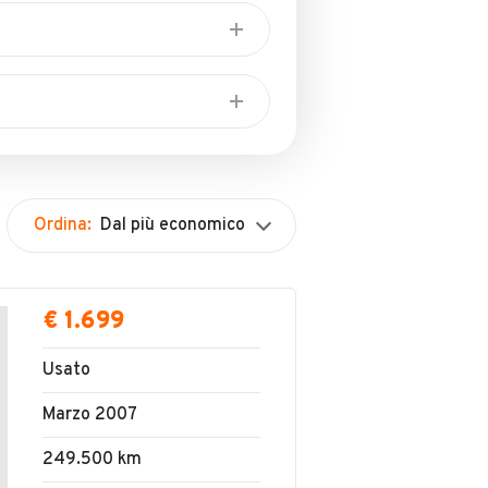
mvy9WvNtBBhVoB6
Ordina:
Dal più economico
€ 1.699
Usato
Marzo 2007
249.500 km