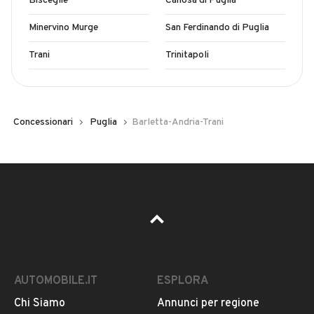
Bisceglie
Canosa di Puglia
Minervino Murge
San Ferdinando di Puglia
Trani
Trinitapoli
Concessionari
Puglia
Barletta-Andria-Trani
AUTOMOBILE.IT
ESPLORA
Chi Siamo
Annunci per regione