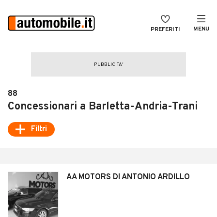
MENU
PREFERITI
CERCA
VENDI
Auto
MAGAZINE
Auto usate
88
ACCEDI
Auto Km 0
Concessionari a Barletta-Andria-Trani
Auto Nuove
Filtri
Noleggio a lungo termine
Auto d'epoca
AA MOTORS DI ANTONIO ARDILLO
Moto
Camper