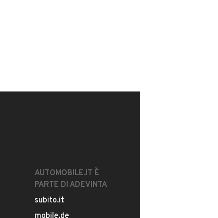
AUTOMOBILE.IT È
PARTE DI ADEVINTA
subito.it
mobile.de