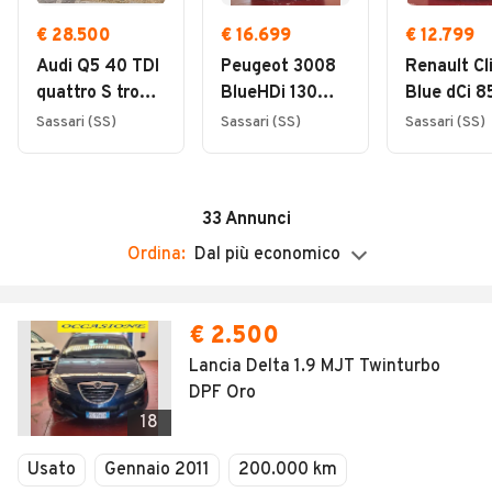
salta i passaggi intermedi che fanno aumentare il
Domenica
prezzo d’acquisto. Quello che IL CLIENTE vede è
Chiuso
€ 28.500
€ 16.699
€ 12.799
quello che è, ad un prezzo imbattibile.
Audi Q5 40 TDI
Peugeot 3008
Renault Cl
quattro S tronic
BlueHDi 130
Blue dCi 8
S line
S&S EAT8
5p Busine
Sassari (SS)
Sassari (SS)
Sassari (SS)
Business
33
Annunci
Ordina:
Dal più economico
€ 2.500
Lancia Delta 1.9 MJT Twinturbo
DPF Oro
18
Usato
Gennaio 2011
200.000 km