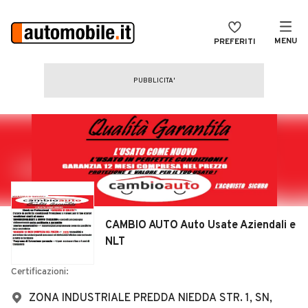
MENU
PREFERITI
CERCA
VENDI
Auto
MAGAZINE
Auto usate
ACCEDI
Auto Km 0
Auto Nuove
Noleggio a lungo termine
CAMBIO AUTO Auto Usate Aziendali e
Auto d'epoca
NLT
Moto
Certificazioni:
Camper
ZONA INDUSTRIALE PREDDA NIEDDA STR. 1, SN,