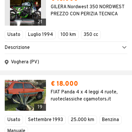
GILERA Nordwest 350 NORDWEST
PREZZO CON PERIZIA TECNICA
21
Usato
Luglio 1994
100 km
350 cc
Descrizione
Voghera (PV)
€ 18.000
FIAT Panda 4 x 4 leggi 4 ruote,
ruoteclassiche cgamotors.it
19
Usato
Settembre 1993
25.000 km
Benzina
Manuale