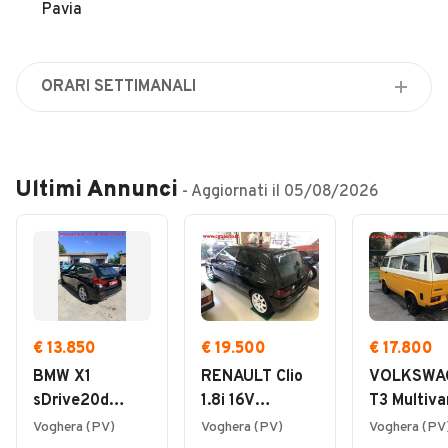
Veicoli Commerciali
Pavia
Concessionari
ORARI SETTIMANALI
Lunedì
08:00 - 12:30 / 14:00 - 18:30
Martedì
Ultimi Annunci
- Aggiornati il
05/08/2026
08:00 - 12:30 / 14:00 - 18:30
Mercoledì
08:00 - 12:30 / 14:00 - 18:30
Giovedì
08:00 - 12:30 / 14:00 - 18:30
Venerdì
€ 13.850
€ 19.500
€ 17.800
08:00 - 12:30 / 14:00 - 18:30
BMW X1
RENAULT Clio
VOLKSWA
Sabato
sDrive20d
1.8i 16V
T3 Multiva
08:00 - 12:30
Msport
OMAGGIO
trasporter
Voghera (PV)
Voghera (PV)
Voghera (PV