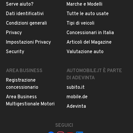
Serve aiuto?
Marche e Modelli
Dati identificativi
Tutte le auto usate
Condizioni generali
Tipi di veicoli
Privacy
Concessionari in Italia
Impostazioni Privacy
Articoli del Magazine
Security
Valutazione auto
AREA BUSINESS
AUTOMOBILE.IT È PARTE
DI ADEVINTA
Registrazione
concessionario
subito.it
Area Business
mobile.de
Multigestionale Motori
Adevinta
SEGUICI