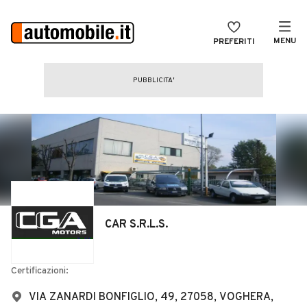
MENU
PREFERITI
CERCA
VENDI
Auto
MAGAZINE
Auto usate
ACCEDI
Auto Km 0
Auto Nuove
Noleggio a lungo termine
CAR S.R.L.S.
Auto d'epoca
Moto
Certificazioni:
Camper
VIA ZANARDI BONFIGLIO, 49, 27058, VOGHERA,