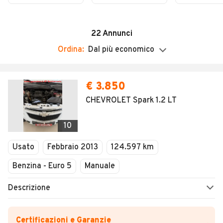
BUONO
OMAGGIO
Domenica
VACANZE PER
BUONO
Chiuso
4 PERSONE
VACANZE 
22
Annunci
4 PERSO
Ordina:
Dal più economico
€ 3.850
CHEVROLET Spark 1.2 LT
10
Usato
Febbraio 2013
124.597 km
Benzina - Euro 5
Manuale
Descrizione
Certificazioni e Garanzie