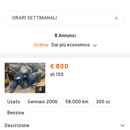
Veicoli Commerciali
Concessionari
ORARI SETTIMANALI
Lunedì
09:00 - 13:00 / 15:00 - 18:30
8
Annunci
Martedì
Ordina:
Dal più economico
09:00 / 18:30
Mercoledì
€ 800
09:00 / 18:30
sh 150
Giovedì
09:00 / 18:30
4
Venerdì
09:00 / 18:30
Usato
Gennaio 2006
58.000 km
300 cc
Sabato
Benzina
09:00 - 13:00
Domenica
Descrizione