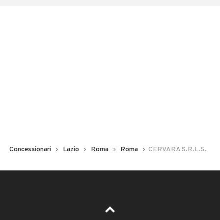
Concessionari
Lazio
Roma
Roma
CERVARA S.R.L.S.