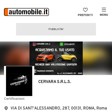
MENU
PREFERITI
CERCA
VENDI
Auto
MAGAZINE
Auto usate
ACCEDI
Auto Km 0
Auto Nuove
Noleggio a lungo termine
CERVARA S.R.L.S.
Auto d'epoca
Moto
Certificazioni:
Camper
VIA DI SANT'ALESSANDRO, 287, 00131, ROMA, Roma