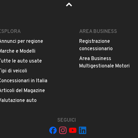
ESPLORA
AREA BUSINESS
Annunci per regione
Registrazione
concessionario
Marche e Modelli
Area Business
Tutte le auto usate
Multigestionale Motori
Tipi di veicoli
Concessionari in Italia
Articoli del Magazine
Valutazione auto
SEGUICI