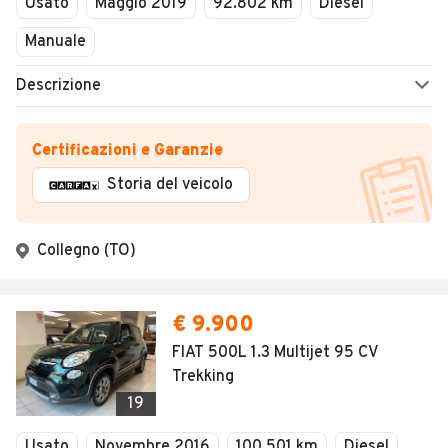
Usato
Maggio 2019
92.802 km
Diesel
Manuale
Descrizione
Certificazioni e Garanzie
Storia del veicolo
Collegno (TO)
€ 9.900
FIAT 500L 1.3 Multijet 95 CV
Trekking
19
Usato
Novembre 2016
100.501 km
Diesel