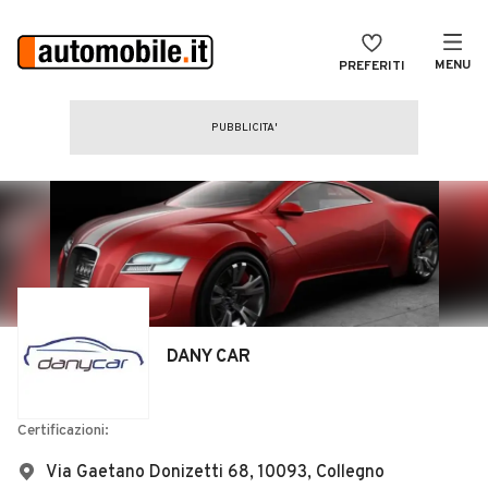
MENU
PREFERITI
CERCA
VENDI
Auto
MAGAZINE
Auto usate
ACCEDI
Auto Km 0
Auto Nuove
Noleggio a lungo termine
DANY CAR
Auto d'epoca
Moto
Certificazioni:
Camper
Via Gaetano Donizetti 68, 10093, Collegno