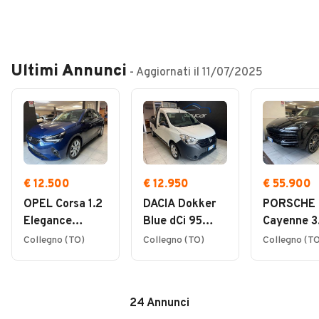
Veicoli Commerciali
Concessionari
Ultimi Annunci
- Aggiornati il
11/07/2025
€ 12.500
€ 12.950
€ 55.900
OPEL Corsa 1.2
DACIA Dokker
PORSCHE
Elegance
Blue dCi 95
Cayenne 3
SENZA
Pick-Up + IVA
TIPTRONI
Collegno (TO)
Collegno (TO)
Collegno (T
OBBLIGO DI
PELLE TE
FINANZI
APR
24
Annunci