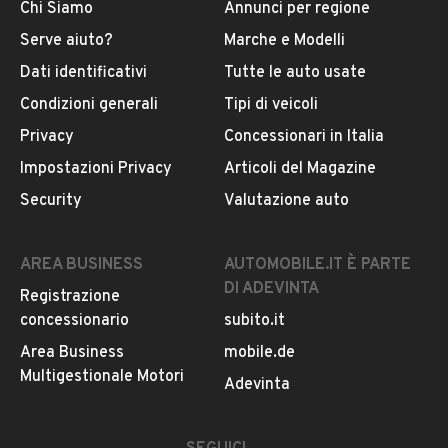
Chi Siamo
Annunci per regione
Serve aiuto?
Marche e Modelli
Dati identificativi
Tutte le auto usate
Condizioni generali
Tipi di veicoli
Privacy
Concessionari in Italia
Impostazioni Privacy
Articoli del Magazine
Security
Valutazione auto
AREA BUSINESS
AUTOMOBILE.IT È PARTE
DI ADEVINTA
Registrazione
concessionario
subito.it
Area Business
mobile.de
Multigestionale Motori
Adevinta