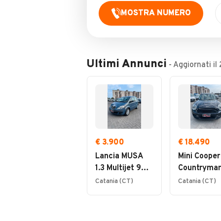
MOSTRA NUMERO
Ultimi Annunci
- Aggiornati il
€ 3.900
€ 18.490
Lancia MUSA
Mini Cooper
1.3 Multijet 90
Countryman
CV
150cv
Catania (CT)
Catania (CT)