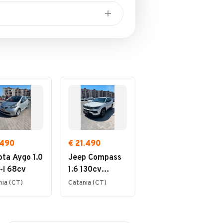
.490
€ 21.490
ota Aygo 1.0
Jeep Compass
-i 68cv
1.6 130cv
Multijet II
nia (CT)
Catania (CT)
Limited