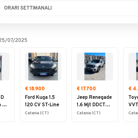
ORARI SETTIMANALI
Lunedì
09:00 - 13:00 / 16:00 - 20:00
Martedì
09:00 - 13:00 / 16:00 - 20:00
Mercoledì
09:00 - 13:00 / 16:00 - 20:00
25/07/2025
Giovedì
09:00 - 13:00 / 16:00 - 20:00
Venerdì
09:00 - 13:00 / 16:00 - 20:00
Sabato
09:00 - 13:00 / 16:00 - 19:00
Domenica
09:00 - 13:00
€ 18.900
€ 17.700
€ 4
 D
Ford Kuga 1.5
Jeep Renegade
Toy
 2.0
120 CV ST-Line
1.6 Mjt DDCT
VVT
120 CV
Catania (CT)
Catania (CT)
Cata
Longitude