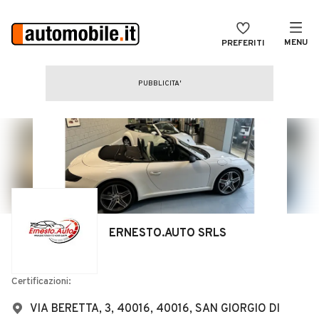
MENU
PREFERITI
CERCA
VENDI
Auto
MAGAZINE
Auto usate
ACCEDI
Auto Km 0
Auto Nuove
Noleggio a lungo termine
ERNESTO.AUTO SRLS
Auto d'epoca
Moto
Certificazioni:
Camper
VIA BERETTA, 3, 40016, 40016, SAN GIORGIO DI