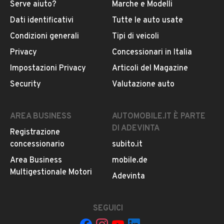
Serve aiuto?
Marche e Modelli
Dati identificativi
Tutte le auto usate
Condizioni generali
Tipi di veicoli
Privacy
Concessionari in Italia
Impostazioni Privacy
Articoli del Magazine
Security
Valutazione auto
AREA BUSINESS
AUTOMOBILE.IT È PARTE
DI ADEVINTA
Registrazione
concessionario
subito.it
Area Business
mobile.de
Multigestionale Motori
Adevinta
SEGUICI