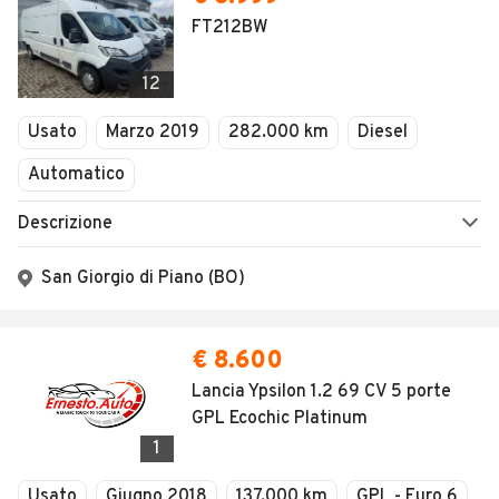
FT212BW
12
Usato
Marzo 2019
282.000 km
Diesel
Automatico
Descrizione
San Giorgio di Piano (BO)
€ 8.600
Lancia Ypsilon 1.2 69 CV 5 porte
GPL Ecochic Platinum
1
Usato
Giugno 2018
137.000 km
GPL - Euro 6