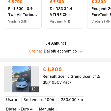
Chiuso
€ 5.700
€ 5.500
€ 3.800
Fiat 500L 0.9
Ds DS3 3 1.4
Peugeot 2
TwinAir Turbo
VTi 95 Chic
PureTech 
Natural Power
5p. GPL Ac
Viadana (MN)
Viadana (MN)
Viadana (MN
Pop
34
Annunci
Ordina:
Dal più economico
€ 1.200
Renault Scenic Grand Scénic 1.5
dCi/105CV Pack
12
Usato
Settembre 2006
280.000 km
Diesel - Euro 4
Manuale