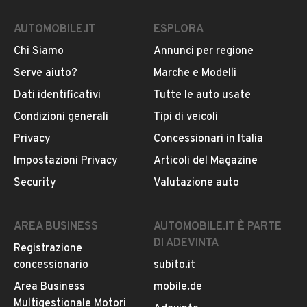
AUTOMOBILE.IT
ESPLORA
Chi Siamo
Annunci per regione
Serve aiuto?
Marche e Modelli
Dati identificativi
Tutte le auto usate
Condizioni generali
Tipi di veicoli
Privacy
Concessionari in Italia
Impostazioni Privacy
Articoli del Magazine
Security
Valutazione auto
AREA BUSINESS
AUTOMOBILE.IT È PARTE
DI ADEVINTA
Registrazione
concessionario
subito.it
Area Business
mobile.de
Multigestionale Motori