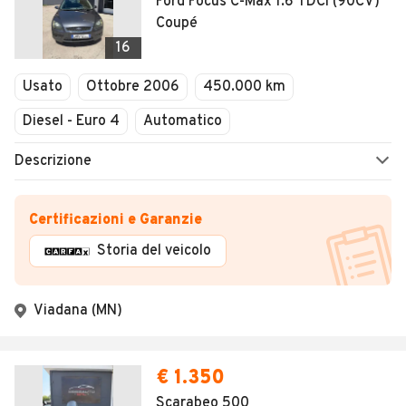
Ford Focus C-Max 1.6 TDCi (90CV)
Coupé
16
Usato
Ottobre 2006
450.000 km
Diesel - Euro 4
Automatico
Descrizione
Certificazioni e Garanzie
Storia del veicolo
Viadana (MN)
€ 1.350
Scarabeo 500