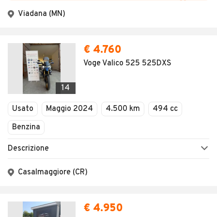
Viadana (MN)
€ 4.760
Voge Valico 525 525DXS
14
Usato
Maggio 2024
4.500 km
494 cc
Benzina
Descrizione
Casalmaggiore (CR)
€ 4.950