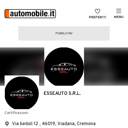
MENU
PREFERITI
CERCA
VENDI
Auto
MAGAZINE
Auto usate
ACCEDI
Auto Km 0
Auto Nuove
Noleggio a lungo termine
ESSEAUTO S.R.L.
Auto d'epoca
Moto
Certificazioni:
Camper
Via bedoli 12 , 46019, Viadana, Cremona