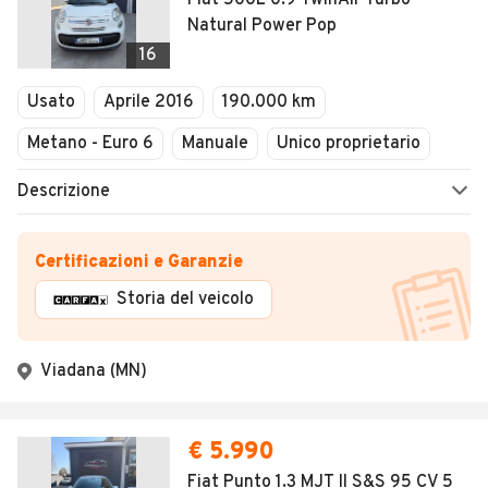
Fiat 500L 0.9 TwinAir Turbo
Natural Power Pop
16
Usato
Aprile 2016
190.000 km
Metano - Euro 6
Manuale
Unico proprietario
Descrizione
Certificazioni e Garanzie
Storia del veicolo
Viadana (MN)
€ 5.990
Fiat Punto 1.3 MJT II S&S 95 CV 5