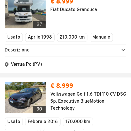
€ 8.999
Fiat Ducato Granduca
27
Usato
Aprile 1998
210.000 km
Manuale
Descrizione
Verrua Po (PV)
€ 8.999
Volkswagen Golf 1.6 TDI 110 CV DSG
5p. Executive BlueMotion
Technology
30
Usato
Febbraio 2016
170.000 km