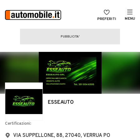
MENU
PREFERITI
CERCA
VENDI
Auto
MAGAZINE
Auto usate
ACCEDI
Auto Km 0
Auto Nuove
Noleggio a lungo termine
ESSEAUTO
Auto d'epoca
Moto
Certificazioni:
Camper
VIA SUPPELLONE, 88, 27040, VERRUA PO