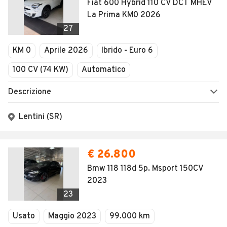
Fiat 600 Hybrid 110 CV DCT MHEV
La Prima KM0 2026
27
KM 0
Aprile 2026
Ibrido - Euro 6
100 CV (74 KW)
Automatico
Descrizione
Lentini (SR)
€ 26.800
Bmw 118 118d 5p. Msport 150CV
2023
23
Usato
Maggio 2023
99.000 km