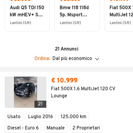
09:00 - 13:00
Audi Q5 TDI 150
Bmw 118 118d
Fiat 500X 
Domenica
kW mHEV+ S
5p. Msport
MultiJet 1
Chiuso
tronic quattro
150CV 2023
Lounge
Lentini (SR)
Lentini (SR)
Lentini (SR)
line edition
2025
21
Annunci
Ordina:
Dal più economico
€ 10.999
Fiat 500X 1.6 MultiJet 120 CV
Lounge
21
Usato
Luglio 2016
125.000 km
Diesel - Euro 6
Manuale
2 Proprietari