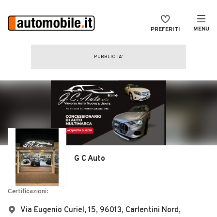
MENU
PREFERITI
CERCA
VENDI
Auto
MAGAZINE
Auto usate
ACCEDI
Auto Km 0
Auto Nuove
Noleggio a lungo termine
G C Auto
Auto d'epoca
Moto
Certificazioni:
Camper
Via Eugenio Curiel, 15, 96013, Carlentini Nord,